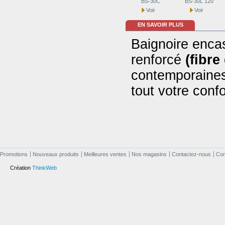
BS-30C
BS-30L 120
Voir
Voir
EN SAVOIR PLUS
Baignoire encas
renforcé
(fibre
contemporaines
tout votre confo
Promotions
Nouveaux produits
Meilleures ventes
Nos magasins
Contactez-nous
Cond
Création
ThinkWeb