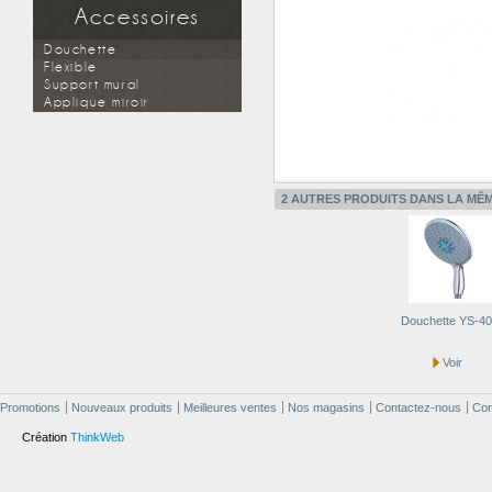
Miroir simple
Accessoires
Miroir à étagère
Miroir design
Douchette
Applique miroir
Flexible
Support mural
Applique miroir
2 AUTRES PRODUITS DANS LA MÊM
Douchette YS-4
Voir
Promotions
Nouveaux produits
Meilleures ventes
Nos magasins
Contactez-nous
Cond
Création
ThinkWeb