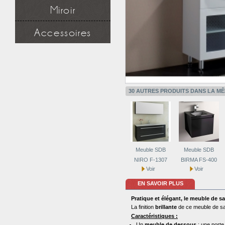
Série robinet
Miroir
Robinet lavabo et vasque
Miroir simple
Accessoires
Miroir à étagère
Miroir design
Douchette
Applique miroir
Flexible
Support mural
Applique miroir
30 AUTRES PRODUITS DANS LA MÊ
Meuble SDB
Meuble SDB
NIRO F-1307
BIRMA FS-400
Voir
Voir
EN SAVOIR PLUS
Pratique et élégant, le meuble de s
La finition
brillante
de ce meuble de sal
Caractéristiques :
Un
meuble de dessous
: une porte 