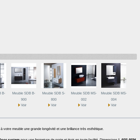
 B-
Meuble SDB B-
Meuble SDB S-
Meuble SDB MS-
Meuble SDB MS-
Meub
900
800
002
004
Voir
Voir
Voir
Voir
ra à votre meuble une grande longévité et une brillance très esthétique.
Door
system
pour une fermeture de porte et tiroir en toute facilité. Dimensions
L 60*l 46*H