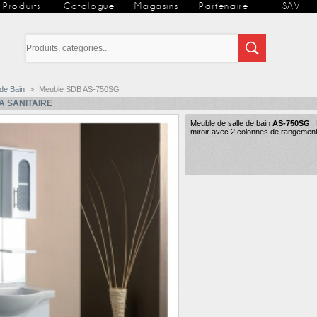
Produits
Catalogue
Magasins
Partenaire
SAV
 de Bain
>
Meuble SDB AS-750SG
A
SANITAIRE
Meuble de salle de bain
AS-750SG
,
miroir avec 2 colonnes de rangement 