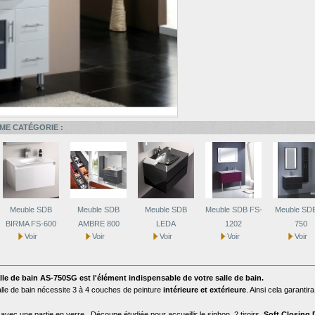
ME CATÉGORIE :
Meuble SDB
Meuble SDB
Meuble SDB
Meuble SDB FS-
Meuble SDB
BIRMA FS-600
AMBRE 800
LEDA
1202
750
Voir
Voir
Voir
Voir
Voir
alle de bain AS-750SG est l'élément indispensable de votre salle de bain.
le de bain nécessite 3 à 4 couches de peinture
intérieure et extérieure
. Ainsi cela garanti
avec une partie en verre , Découpe étudiée pour accueillir le siphon, 2 tiroirs.
Soft
Closing