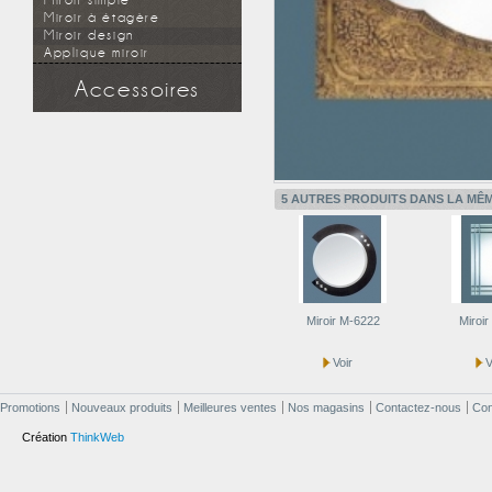
Miroir simple
Miroir à étagère
Miroir design
Applique miroir
Accessoires
Douchette
Flexible
Support mural
Applique miroir
5 AUTRES PRODUITS DANS LA MÊM
Miroir M-6222
Miroi
Voir
V
Promotions
Nouveaux produits
Meilleures ventes
Nos magasins
Contactez-nous
Cond
Création
ThinkWeb