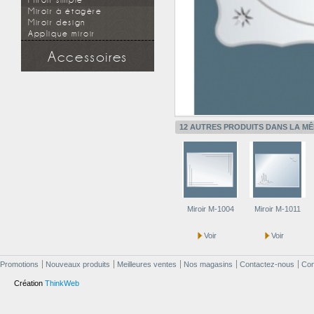
Miroir simple
Miroir à étagère
Miroir design
Applique miroir
Accessoires
Douchette
Flexible
Support mural
Applique miroir
12 AUTRES PRODUITS DANS LA MÊ
Miroir M-1004
Miroir M-1011
Voir
Voir
Promotions
Nouveaux produits
Meilleures ventes
Nos magasins
Contactez-nous
Cond
Création
ThinkWeb