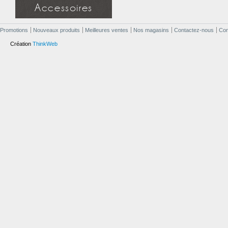
Miroir simple
Accessoires
Miroir à étagère
Miroir design
Douchette
Applique miroir
Promotions
Nouveaux produits
Meilleures ventes
Nos magasins
Contactez-nous
Cond
Flexible
Support mural
Création
ThinkWeb
Applique miroir