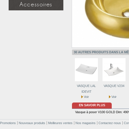
Miroir simple
Accessoires
Miroir à étagère
Miroir design
Douchette
Applique miroir
Flexible
Support mural
Applique miroir
30 AUTRES PRODUITS DANS LA MÊ
VASQUE LAL
VASQUE V234
IDEVIT
Voir
Voir
EN SAVOIR PLUS
Vasque à poser V100 GOLD Dim: 49
Promotions
Nouveaux produits
Meilleures ventes
Nos magasins
Contactez-nous
Cond