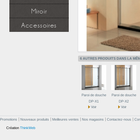
Lavabo
Série robinet
Miroir
Robinet lavabo et vasque
Miroir simple
Accessoires
Miroir à étagère
Miroir design
Douchette
Applique miroir
Flexible
Support mural
Applique miroir
6 AUTRES PRODUITS DANS LA MÊM
Paroi de douche
Paroi de douche
DP-X1
DP-X2
Voir
Voir
Promotions
Nouveaux produits
Meilleures ventes
Nos magasins
Contactez-nous
Cond
Création
ThinkWeb