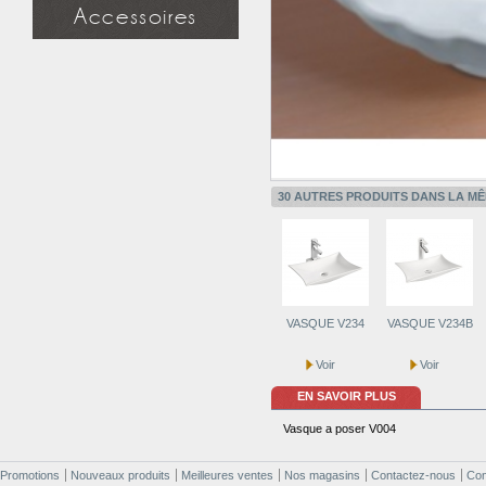
Miroir simple
Accessoires
Miroir à étagère
Miroir design
Douchette
Applique miroir
Flexible
Support mural
Applique miroir
30 AUTRES PRODUITS DANS LA MÊ
VASQUE V234
VASQUE V234B
Voir
Voir
EN SAVOIR PLUS
Vasque a poser V004
Promotions
Nouveaux produits
Meilleures ventes
Nos magasins
Contactez-nous
Cond