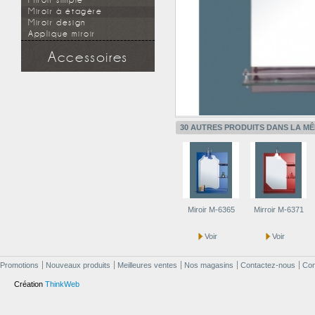
Miroir simple
Miroir à étagère
Miroir design
Applique miroir
Accessoires
Douchette
Flexible
Support mural
Applique miroir
30 AUTRES PRODUITS DANS LA MÊ
Miroir M-6365
Mirroir M-6371
Voir
Voir
Promotions
Nouveaux produits
Meilleures ventes
Nos magasins
Contactez-nous
Cond
Création
ThinkWeb