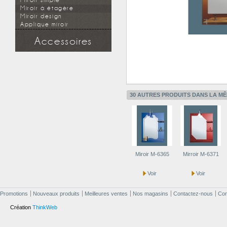
Miroir simple
Miroir à étagère
Miroir design
Applique miroir
Accessoires
Douchette
Flexible
Support mural
Applique miroir
30 AUTRES PRODUITS DANS LA MÊ
Miroir M-6365
Mirroir M-6371
Voir
Voir
Promotions
Nouveaux produits
Meilleures ventes
Nos magasins
Contactez-nous
Cond
Création
ThinkWeb