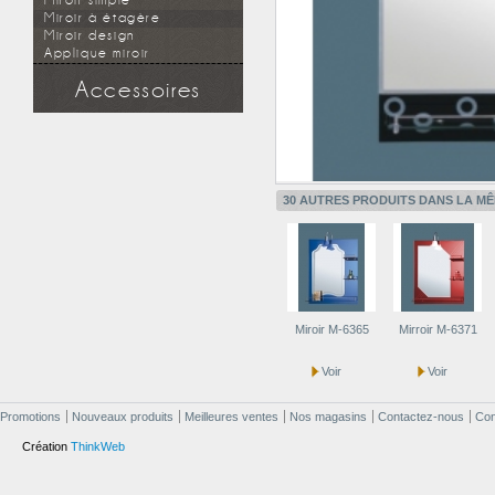
Miroir simple
Miroir à étagère
Miroir design
Applique miroir
Accessoires
Douchette
Flexible
Support mural
Applique miroir
30 AUTRES PRODUITS DANS LA MÊ
Miroir M-6365
Mirroir M-6371
Voir
Voir
Promotions
Nouveaux produits
Meilleures ventes
Nos magasins
Contactez-nous
Cond
Création
ThinkWeb