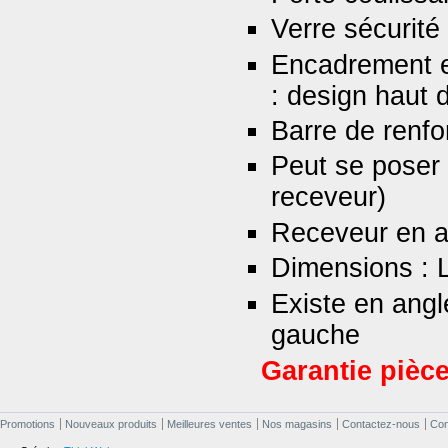
Verre sécurit
Encadrement e
: design haut
Barre de renfo
Peut se poser d
receveur)
Receveur en a
Dimensions : 
Existe en angl
gauche
Garantie pièce
Promotions
Nouveaux produits
Meilleures ventes
Nos magasins
Contactez-nous
Cond