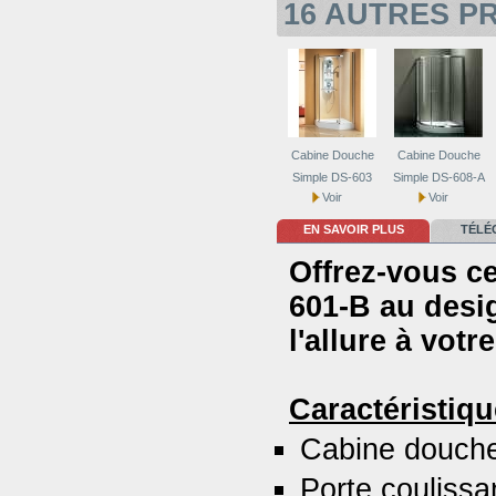
16 AUTRES P
Cabine Douche
Cabine Douche
Simple DS-603
Simple DS-608-A
Voir
Voir
EN SAVOIR PLUS
TÉLÉ
Offrez-vous c
601-B au desig
l'allure à votr
Caractéristiq
Cabine douche
Porte coulissa