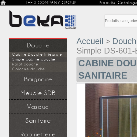
THE S COMPANY GROUP
Produits
Catalog
Accueil
>
Douch
Douche
Simple DS-601-
Cabine Douche Integrale
Simple cabine douche
CABINE DOU
Paroi douche
Colonne douche
SANITAIRE
Baignoire
Baignoire Balnéo
Meuble SDB
Baignoire simple
Parois baignoire
Meuble Salle de Bain
Accessoire de baignoire
Vasque
Colonne de rangement
Accessoire de meuble
Sanitaire
WC
Robinetterie
Bidet