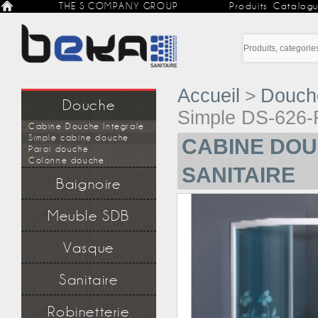
THE S COMPANY GROUP
Produits
Catalog
Accueil
>
Douch
Douche
Simple DS-626-
Cabine Douche Integrale
Simple cabine douche
CABINE DOU
Paroi douche
Colonne douche
SANITAIRE
Baignoire
Baignoire Balnéo
Meuble SDB
Baignoire simple
Parois baignoire
Meuble Salle de Bain
Accessoire de baignoire
Vasque
Colonne de rangement
Accessoire de meuble
Sanitaire
WC
Robinetterie
Bidet