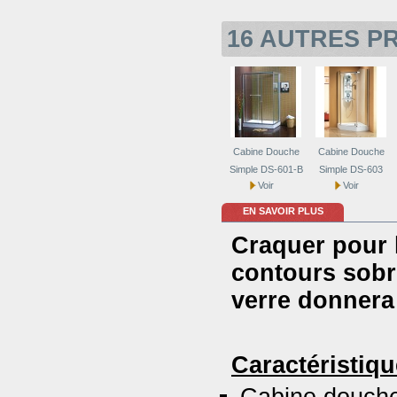
16 AUTRES P
Cabine Douche
Cabine Douche
Simple DS-601-B
Simple DS-603
Voir
Voir
EN SAVOIR PLUS
Craquer pour 
contours sobr
verre donnera 
Caractéristiq