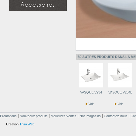
Miroir simple
Accessoires
Miroir à étagère
Miroir design
Douchette
Applique miroir
Flexible
Support mural
Applique miroir
30 AUTRES PRODUITS DANS LA MÊ
VASQUE V234
VASQUE V234B
Voir
Voir
Promotions
Nouveaux produits
Meilleures ventes
Nos magasins
Contactez-nous
Cond
Création
ThinkWeb