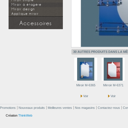
Miroir simple
Miroir à étagère
Miroir design
Applique miroir
Accessoires
Douchette
Flexible
Support mural
Applique miroir
30 AUTRES PRODUITS DANS LA MÊ
Miroir M-6365
Mirroir M-6371
Voir
Voir
Promotions
Nouveaux produits
Meilleures ventes
Nos magasins
Contactez-nous
Cond
Création
ThinkWeb