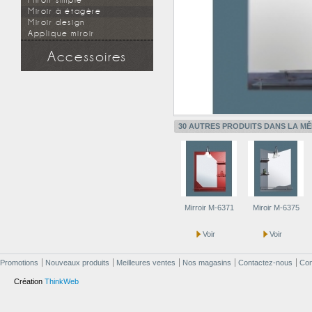
Miroir simple
Miroir à étagère
Miroir design
Applique miroir
Accessoires
Douchette
Flexible
Support mural
Applique miroir
30 AUTRES PRODUITS DANS LA MÊ
Mirroir M-6371
Miroir M-6375
Voir
Voir
Promotions
Nouveaux produits
Meilleures ventes
Nos magasins
Contactez-nous
Cond
Création
ThinkWeb