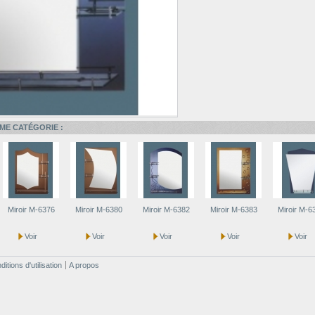
ME CATÉGORIE :
Miroir M-6376
Miroir M-6380
Miroir M-6382
Miroir M-6383
Miroir M-6
Voir
Voir
Voir
Voir
Voir
itions d'utilisation
A propos