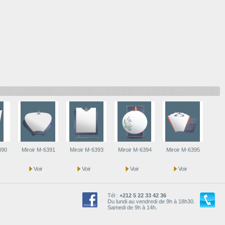
390
Miroir M-6391
Miroir M-6393
Miroir M-6394
Miroir M-6395
Miro
Voir
Voir
Voir
Voir
Tél :
+212 5 22 33 42 36
Du lundi au vendredi de 9h à 18h30.
Samedi de 9h à 14h.