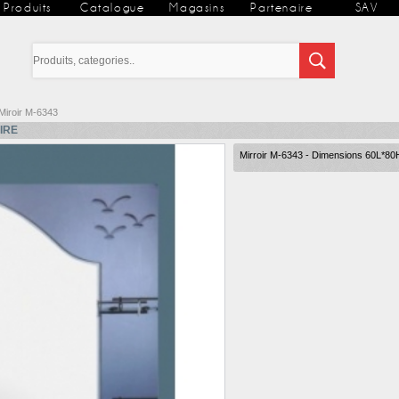
Produits
Catalogue
Magasins
Partenaire
SAV
Miroir M-6343
IRE
Mirroir M-6343 - Dimensions 60L*80H