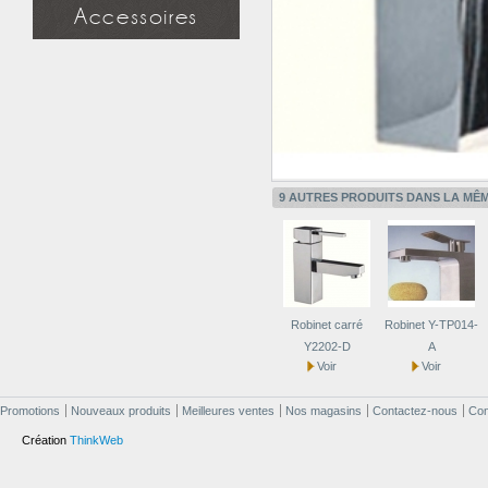
Miroir simple
Accessoires
Miroir à étagère
Miroir design
Douchette
Applique miroir
Flexible
Support mural
Applique miroir
9 AUTRES PRODUITS DANS LA MÊM
Robinet carré
Robinet Y-TP014-
Y2202-D
A
Voir
Voir
Promotions
Nouveaux produits
Meilleures ventes
Nos magasins
Contactez-nous
Cond
Création
ThinkWeb