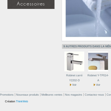
Miroir simple
Accessoires
Miroir à étagère
Miroir design
Douchette
Applique miroir
Flexible
Support mural
Applique miroir
9 AUTRES PRODUITS DANS LA MÊM
Robinet carré
Robinet Y-TP014-
Y2202-D
A
Voir
Voir
Promotions
Nouveaux produits
Meilleures ventes
Nos magasins
Contactez-nous
Cond
Création
ThinkWeb