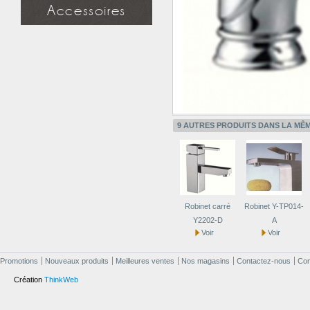
Miroir simple
Accessoires
Miroir à étagère
Miroir design
Douchette
Applique miroir
Flexible
Support mural
Applique miroir
9 AUTRES PRODUITS DANS LA MÊM
Robinet carré
Robinet Y-TP014-
Y2202-D
A
Voir
Voir
Promotions
Nouveaux produits
Meilleures ventes
Nos magasins
Contactez-nous
Cond
Création
ThinkWeb