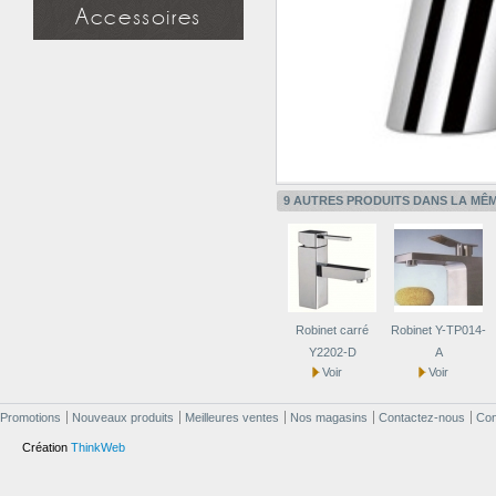
Miroir simple
Accessoires
Miroir à étagère
Miroir design
Douchette
Applique miroir
Flexible
Support mural
Applique miroir
9 AUTRES PRODUITS DANS LA MÊM
Robinet carré
Robinet Y-TP014-
Y2202-D
A
Voir
Voir
Promotions
Nouveaux produits
Meilleures ventes
Nos magasins
Contactez-nous
Cond
Création
ThinkWeb